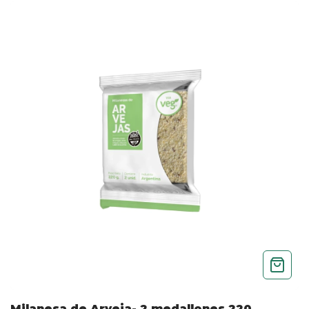
Milanesa de Arveja- 2 medallones 220