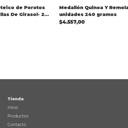
teico de Porotos
Medallón Quinoa Y Remol
las De Girasol- 2
unidades 240 gramos
0 gramos
$4.557,00
Tienda
Inicio
Productos
Contacto