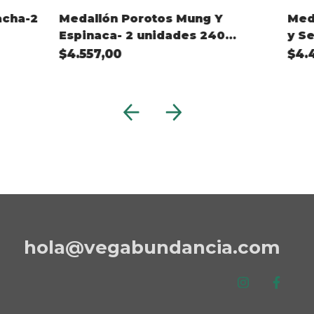
acha-2
Medallón Porotos Mung Y
Med
Espinaca- 2 unidades 240
y Se
gramos
uni
$4.557,00
$4.
hola@vegabundancia.com