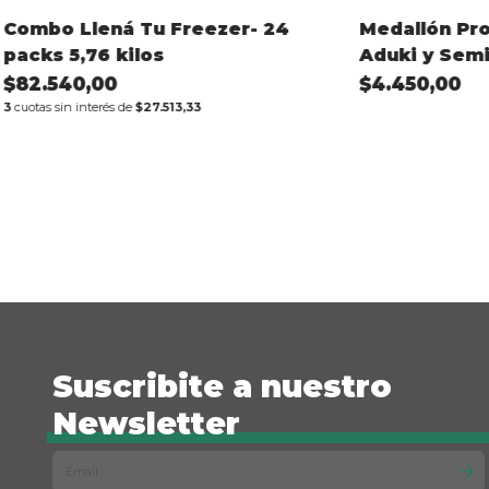
Combo Llená Tu Freezer- 24
Medallón Pro
packs 5,76 kilos
Aduki y Semil
unidades-24
$82.540,00
$4.450,00
3
cuotas sin interés de
$27.513,33
Suscribite a nuestro
Newsletter