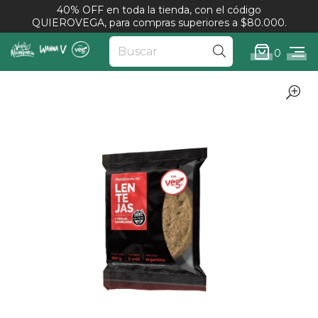
40% OFF en toda la tienda, con el código
QUIEROVEGA, para compras superiores a $80.000.
0