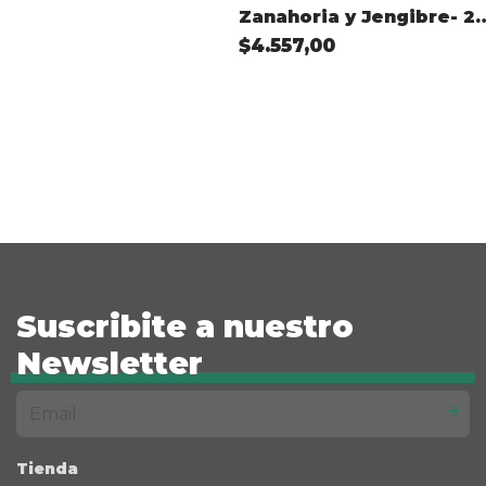
Zanahoria y Jengibre- 2
medallones 180 gramos
$4.557,00
Suscribite a nuestro
Newsletter
Tienda